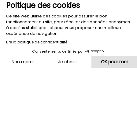
Poltique des cookies
Ce site web utilise des cookies pour assurer le bon
fonctionnement du site, pour récolter des données anonymes
à des fins statistiques et pour vous proposer une meilleure
expérience de navigation.
Lire la politique de confidentialité
Consentements certifiés par
HOTEL
RESTAURANT
HOTEL
DIE
DIE
VON
Non merci
Je choisis
OK pour moi
UFER
TERRASSEN
SEE
Plateforme de Gestion du Consentement : Personnalisez vos O
Axeptio consent
Notre plateforme vous permet d'adapter et de gérer vos paramètr