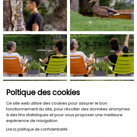
Poltique des cookies
Ce site web utilise des cookies pour assurer le bon
fonctionnement du site, pour récolter des données anonymes
à des fins statistiques et pour vous proposer une meilleure
expérience de navigation.
Lire la politique de confidentialité
Consentements certifiés par
HOTEL
RESTAURANT
HOTEL
DIE
DIE
VON
Non merci
Je choisis
OK pour moi
UFER
TERRASSEN
SEE