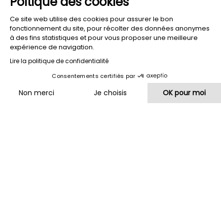
Poltique des cookies
Ce site web utilise des cookies pour assurer le bon
fonctionnement du site, pour récolter des données anonymes
à des fins statistiques et pour vous proposer une meilleure
expérience de navigation.
Lire la politique de confidentialité
Consentements certifiés par
HOTEL
RESTAURANT
HOTEL
DIE
DIE
VON
Non merci
Je choisis
OK pour moi
UFER
TERRASSEN
SEE
Plateforme de Gestion du Consentement : Personnalisez vos O
Axeptio consent
Notre plateforme vous permet d'adapter et de gérer vos paramètr