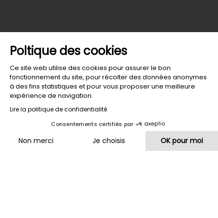
Poltique des cookies
Ce site web utilise des cookies pour assurer le bon
fonctionnement du site, pour récolter des données anonymes
à des fins statistiques et pour vous proposer une meilleure
expérience de navigation.
Lire la politique de confidentialité
Consentements certifiés par
HÔTEL
RESTAURANT
HÔTEL
LES
LES
DU
Non merci
Je choisis
OK pour moi
RIVES
TERRASSES
LAC
Plateforme de Gestion du Consentement : Personnalisez vos O
Axeptio consent
Notre plateforme vous permet d'adapter et de gérer vos paramètr