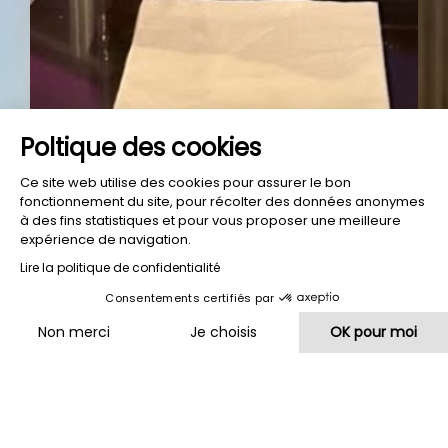
Poltique des cookies
Ce site web utilise des cookies pour assurer le bon
fonctionnement du site, pour récolter des données anonymes
à des fins statistiques et pour vous proposer une meilleure
expérience de navigation.
Lire la politique de confidentialité
Consentements certifiés par
HÔTEL
RESTAURANT
HÔTEL
LES
LES
DU
Non merci
Je choisis
OK pour moi
RIVES
TERRASSES
LAC
Plateforme de Gestion du Consentement : Personnalisez vos O
Axeptio consent
Notre plateforme vous permet d'adapter et de gérer vos paramètr