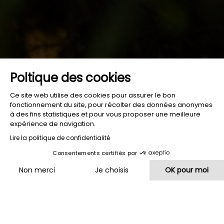
Poltique des cookies
Ce site web utilise des cookies pour assurer le bon
fonctionnement du site, pour récolter des données anonymes
à des fins statistiques et pour vous proposer une meilleure
expérience de navigation.
Lire la politique de confidentialité
Consentements certifiés par
HOTEL
RESTAURANT
HOTEL
VISIT
VISIT
FROM
Non merci
Je choisis
OK pour moi
SHORES
TERRACES
LAKE
Plateforme de Gestion du Consentement : Personnalisez vos O
Axeptio consent
Notre plateforme vous permet d'adapter et de gérer vos paramètr